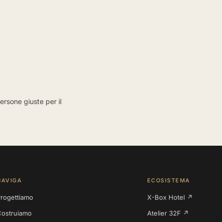
ersone giuste per il
NAVIGA
ECOSISTEMA
rogettiamo
X-Box Hotel ↗
Costruiamo
Atelier 32F ↗