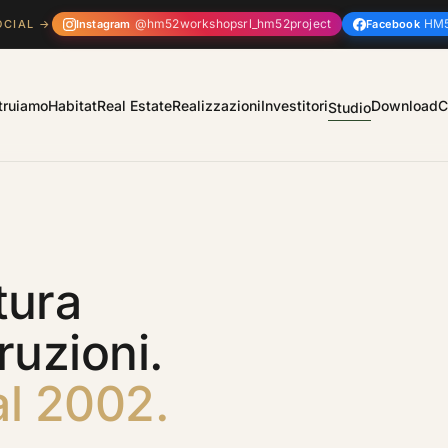
@hm52workshopsrl_hm52project
HM5
Instagram
Facebook
OCIAL →
truiamo
Habitat
Real Estate
Realizzazioni
Investitori
Download
C
Studio
tura
ruzioni.
al 2002.