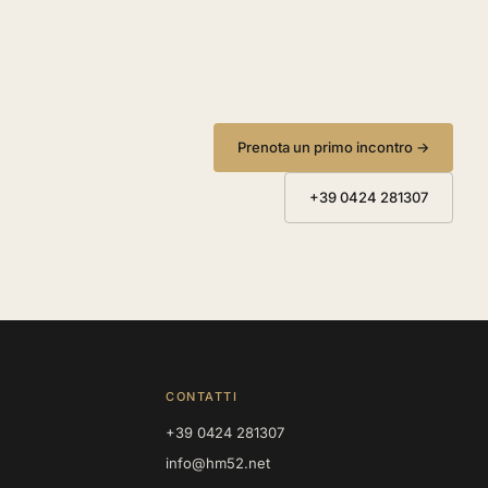
Prenota un primo incontro →
+39 0424 281307
CONTATTI
+39 0424 281307
info@hm52.net