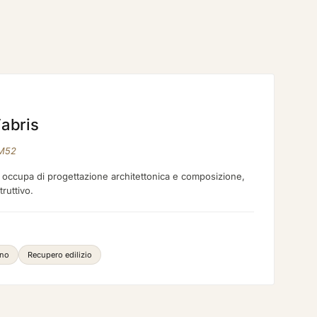
abris
HM52
 si occupa di progettazione architettonica e composizione,
truttivo.
gno
Recupero edilizio