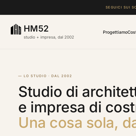
SEGUICI SUI S
HM52
Progettiamo
Cos
studio + impresa, dal 2002
— LO STUDIO · DAL 2002
Studio di architet
e impresa di cost
Una cosa sola, d