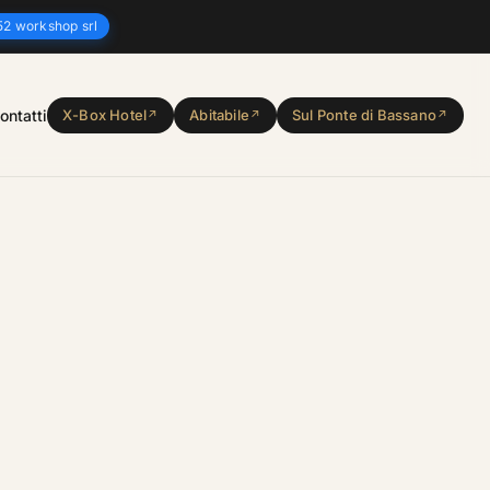
2 workshop srl
ontatti
X-Box Hotel
Abitabile
Sul Ponte di Bassano
↗
↗
↗