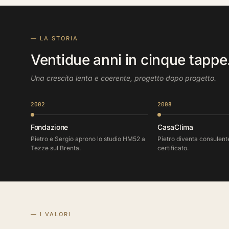
— LA STORIA
Ventidue anni in cinque tappe
Una crescita lenta e coerente, progetto dopo progetto.
2002
2008
Fondazione
CasaClima
Pietro e Sergio aprono lo studio HM52 a
Pietro diventa consulen
Tezze sul Brenta.
certificato.
— I VALORI