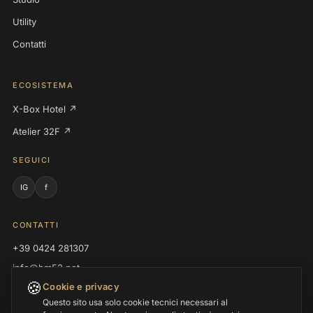
Utility
Contatti
ECOSISTEMA
X-Box Hotel ↗
Atelier 32F ↗
SEGUICI
IG
f
CONTATTI
+39 0424 281307
info@hm52.net
🍪
Cookie e privacy
P.IVA 03008270245
Questo sito usa solo cookie tecnici necessari al