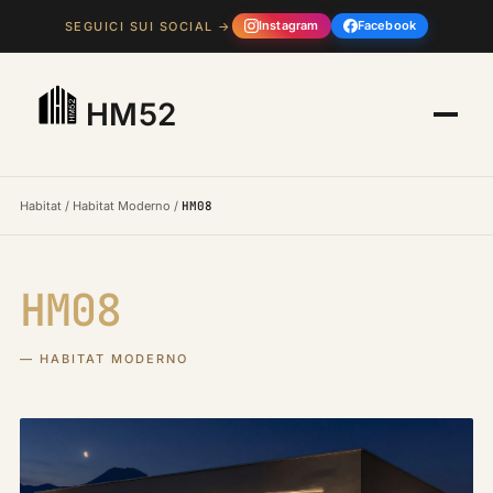
Instagram
Facebook
SEGUICI SUI SOCIAL →
HM52
Habitat
/
Habitat Moderno
/
HM08
HM08
— HABITAT MODERNO