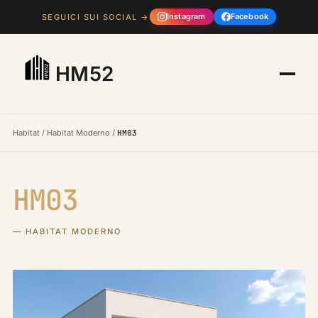
Instagram
Facebook
SEGUICI SUI SOCIAL →
HM52
Habitat
/
Habitat Moderno
/
HM03
HM03
— HABITAT MODERNO