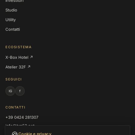
Investitori
Studio
Utility
Contatti
ECOSISTEMA
X-Box Hotel ↗
Atelier 32F ↗
SEGUICI
IG
f
CONTATTI
+39 0424 281307
info@hm52.net
🍪
Cookie e privacy
P.IVA 03008270245