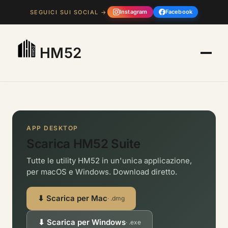
Instagram
Facebook
SEGUICI SUI SOCIAL →
HM52
APP DESKTOP
Scarica HM52 Suite
Tutte le utility HM52 in un'unica applicazione,
per macOS e Windows. Download diretto.
⬇ Scarica per Mac
· .dmg
⬇ Scarica per Windows
· .exe